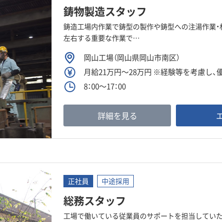
鋳物製造スタッフ
鋳造工場内作業で鋳型の製作や鋳型への注湯作業・
左右する重要な作業で…
岡山工場（岡山県岡山市南区）
月給21万円～28万円 ※経験等を考慮し
8：00～17：00
詳細を見る
正社員
中途採用
総務スタッフ
工場で働いている従業員のサポートを担当していた