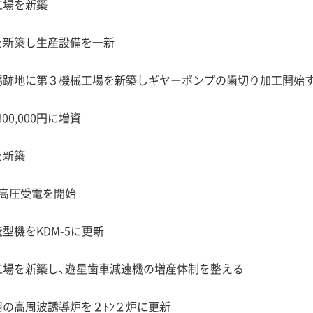
工場を新築
を新築し生産設備を一新
場跡地に第３機械工場を新築しギヤーポンプの歯切り加工開始
800,000円に増資
を新築
別高圧受電を開始
型機をKDM-5に更新
工場を新築し、遊星歯車減速機の増産体制を整える
用の高周波誘導炉を２ﾄﾝ２炉に更新