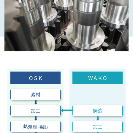
ＯＳＫ
ＷＡＫＯ
素材
加工
鋳造
熱処理
加工
(委託)