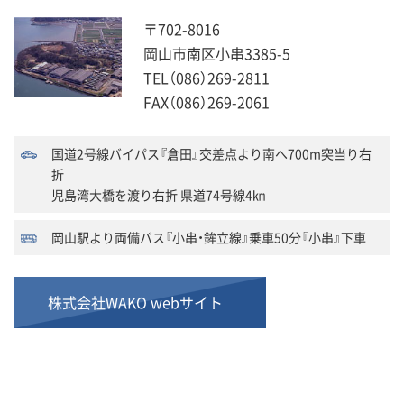
〒702-8016
岡山市南区小串3385-5
TEL（086）269-2811
FAX（086）269-2061
国道2号線バイパス『倉田』交差点より南へ700m突当り右
折
児島湾大橋を渡り右折 県道74号線4㎞
岡山駅より両備バス『小串・鉾立線』乗車50分『小串』下車
株式会社WAKO webサイト