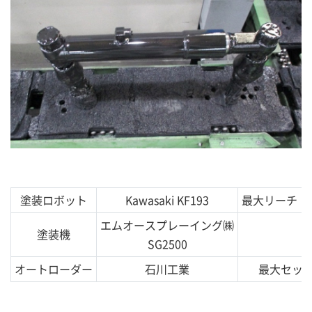
塗装ロボット
Kawasaki KF193
最大リーチ 
エムオースプレーイング㈱
塗装機
SG2500
オートローダー
石川工業
最大セット