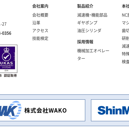
会社案内
製品紹介
本
会社概要
減速機・機能部品
NC
沿革
ギヤポンプ
マ
-27
アクセス
油圧シリンダ
歯
3-0356
技能検定
研
採用情報
減
機械加工オペレー
特
ター
検