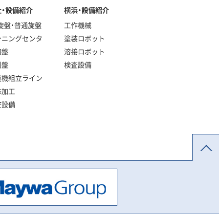
社・設備紹介
横浜・設備紹介
旋盤・普通旋盤
工作機械
シニングセンタ
塗装ロボット
切盤
溶接ロボット
削盤
検査設備
速機組立ライン
殊加工
査設備