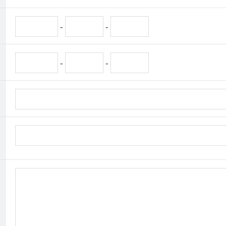
-
-
-
-