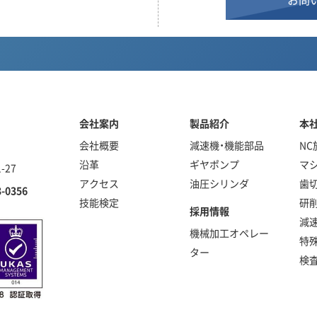
会社案内
製品紹介
本
会社概要
減速機・機能部品
NC
沿革
ギヤポンプ
マ
-27
アクセス
油圧シリンダ
歯
3-0356
技能検定
研
採用情報
減
機械加工オペレー
特
ター
検