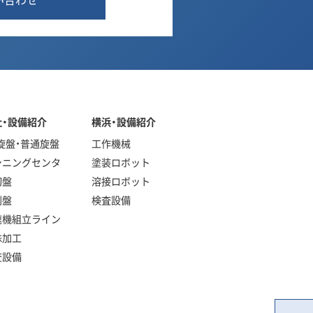
社・設備紹介
横浜・設備紹介
旋盤・普通旋盤
工作機械
シニングセンタ
塗装ロボット
切盤
溶接ロボット
削盤
検査設備
速機組立ライン
殊加工
査設備